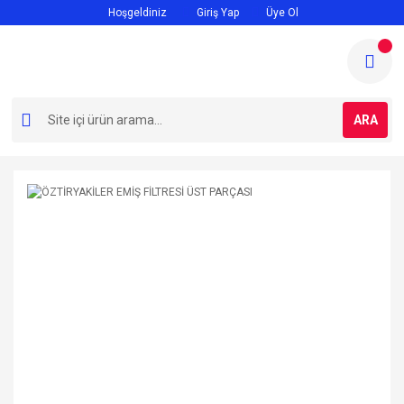
Hoşgeldiniz
Giriş Yap
Üye Ol
ARA