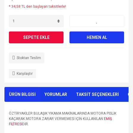
* 34,58 TL den başlayan taksitlerle!
SEPETE EKLE
HEMEN AL
Stoktan Teslim
Karşılaştır
ÜRÜN BİLGİSİ
YORUMLAR
TAKSİT SEÇENEKLERİ
ÖN
ÖZTİRYAKİLER BULAŞIK YIKAMA MAKİNALARINDA MOTORA PİSLİK
KAÇARAK MOTORA ZARAR VERMEMESİ İÇİN KULLANILAN
EMİŞ
FİLTRESİ
DİR.