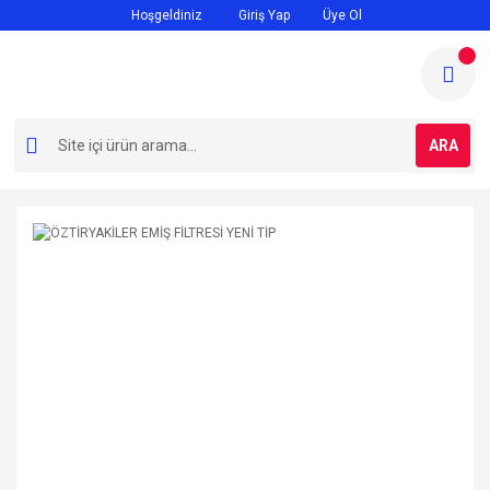
Hoşgeldiniz
Giriş Yap
Üye Ol
ARA