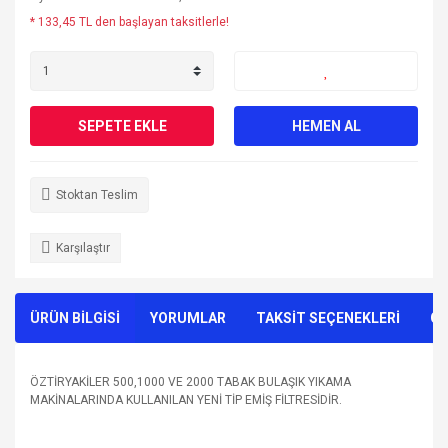
* 133,45 TL den başlayan taksitlerle!
SEPETE EKLE
HEMEN AL
Stoktan Teslim
Karşılaştır
ÜRÜN BİLGİSİ
YORUMLAR
TAKSİT SEÇENEKLERİ
ÖN
ÖZTİRYAKİLER 500,1000 VE 2000 TABAK BULAŞIK YIKAMA
MAKİNALARINDA KULLANILAN YENİ TİP EMİŞ FİLTRESİDİR.