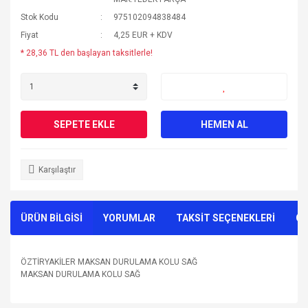
Stok Kodu
975102094838484
Fiyat
4,25 EUR + KDV
* 28,36 TL den başlayan taksitlerle!
SEPETE EKLE
HEMEN AL
Karşılaştır
ÜRÜN BİLGİSİ
YORUMLAR
TAKSİT SEÇENEKLERİ
ÖN
ÖZTİRYAKİLER MAKSAN DURULAMA KOLU SAĞ
MAKSAN DURULAMA KOLU SAĞ