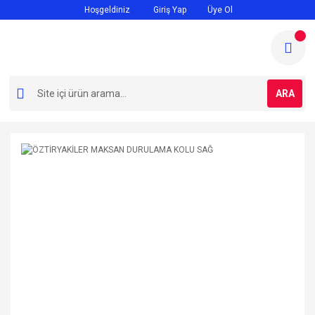
Hoşgeldiniz
Giriş Yap
Üye Ol
ARA