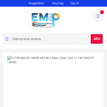
Hoşgeldiniz
Giriş Yap
Üye Ol
ARA