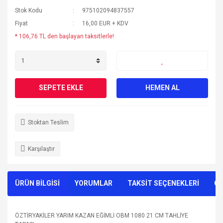
Stok Kodu
975102094837557
Fiyat
16,00 EUR + KDV
* 106,76 TL den başlayan taksitlerle!
SEPETE EKLE
HEMEN AL
Stoktan Teslim
Karşılaştır
ÜRÜN BİLGİSİ
YORUMLAR
TAKSİT SEÇENEKLERİ
ÖN
ÖZTİRYAKİLER YARIM KAZAN EĞİMLİ OBM 1080 21 CM TAHLİYE