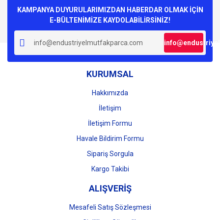
Görüş ve önerileriniz için teşekkür ederiz.
KAMPANYA DUYURULARIMIZDAN HABERDAR OLMAK İÇİN
E-BÜLTENİMİZE KAYDOLABİLİRSİNİZ!
Yorum Yaz
Ürün resmi kalitesiz, bozuk veya görüntülenemiyor.
info@endustriye
Ürün açıklamasında eksik bilgiler bulunuyor.
Ürün bilgilerinde hatalar bulunuyor.
KURUMSAL
Ürün fiyatı diğer sitelerden daha pahalı.
Bu ürüne benzer farklı alternatifler olmalı.
Hakkımızda
İletişim
İletişim Formu
Havale Bildirim Formu
Gönder
Sipariş Sorgula
Kargo Takibi
ALIŞVERİŞ
Mesafeli Satış Sözleşmesi