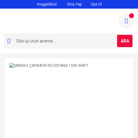
Hoşgeldiniz
Giriş Yap
Üye Ol
ARA