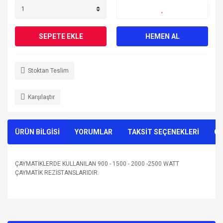
SEPETE EKLE
HEMEN AL
Stoktan Teslim
Karşılaştır
ÜRÜN BİLGİSİ
YORUMLAR
TAKSİT SEÇENEKLERİ
ÖN
ÇAYMATİKLERDE KULLANILAN 900 - 1500 - 2000 -2500 WATT
ÇAYMATİK REZİSTANSLARIDIR.
Bu ürünün fiyat bilgisi, resim, ürün açıklamalarında ve diğer
konularda yetersiz gördüğünüz noktaları öneri formunu
Bu ürüne ilk yorumu siz yapın!
kullanarak tarafımıza iletebilirsiniz.