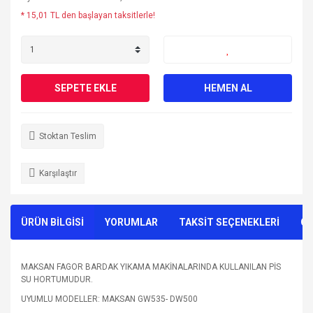
* 15,01 TL den başlayan taksitlerle!
SEPETE EKLE
HEMEN AL
Stoktan Teslim
Karşılaştır
ÜRÜN BİLGİSİ
YORUMLAR
TAKSİT SEÇENEKLERİ
ÖN
MAKSAN FAGOR BARDAK YIKAMA MAKİNALARINDA KULLANILAN PİS
SU HORTUMUDUR.
UYUMLU MODELLER: MAKSAN GW535- DW500