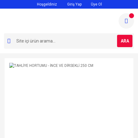
Hoşgeldiniz
Giriş Yap
Üye Ol
ARA