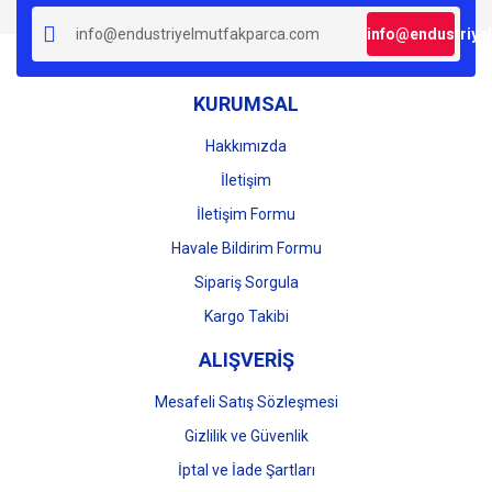
Ürün resmi kalitesiz, bozuk veya görüntülenemiyor.
info@endustriye
Ürün açıklamasında eksik bilgiler bulunuyor.
Ürün bilgilerinde hatalar bulunuyor.
KURUMSAL
Ürün fiyatı diğer sitelerden daha pahalı.
Bu ürüne benzer farklı alternatifler olmalı.
Hakkımızda
İletişim
İletişim Formu
Havale Bildirim Formu
Gönder
Sipariş Sorgula
Kargo Takibi
ALIŞVERİŞ
Mesafeli Satış Sözleşmesi
Gizlilik ve Güvenlik
İptal ve İade Şartları