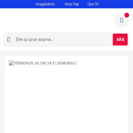
Hoşgeldiniz
Giriş Yap
Üye Ol
ARA