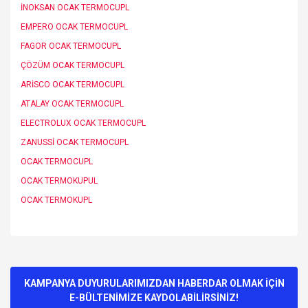
İNOKSAN OCAK TERMOCUPL
EMPERO OCAK TERMOCUPL
FAGOR OCAK TERMOCUPL
ÇÖZÜM OCAK TERMOCUPL
ARİSCO OCAK TERMOCUPL
ATALAY OCAK TERMOCUPL
ELECTROLUX OCAK TERMOCUPL
ZANUSSİ OCAK TERMOCUPL
OCAK TERMOCUPL
OCAK TERMOKUPUL
OCAK TERMOKUPL
Bu ürünün fiyat bilgisi, resim, ürün açıklamalarında ve diğer
konularda yetersiz gördüğünüz noktaları öneri formunu
Bu ürüne ilk yorumu siz yapın!
kullanarak tarafımıza iletebilirsiniz.
Görüş ve önerileriniz için teşekkür ederiz.
KAMPANYA DUYURULARIMIZDAN HABERDAR OLMAK İÇİN
E-BÜLTENİMİZE KAYDOLABİLİRSİNİZ!
Yorum Yaz