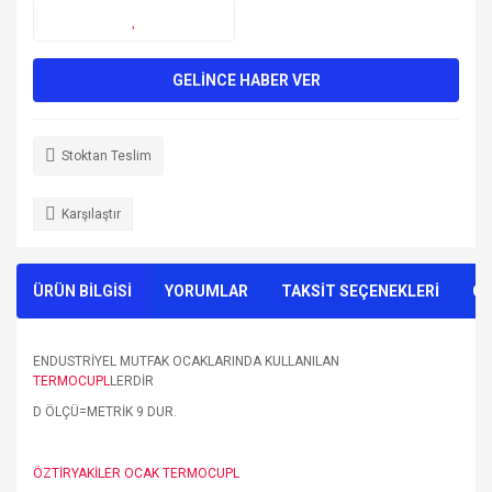
GELİNCE HABER VER
Stoktan Teslim
Karşılaştır
ÜRÜN BİLGİSİ
YORUMLAR
TAKSİT SEÇENEKLERİ
ÖN
ENDUSTRİYEL MUTFAK OCAKLARINDA KULLANILAN
TERMOCUPL
LERDİR
D ÖLÇÜ=METRİK 9 DUR.
ÖZTİRYAKİLER OCAK TERMOCUPL