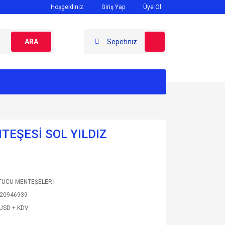
Hoşgeldiniz
Giriş Yap
Üye Ol
ARA
Sepetiniz
TEŞESİ SOL YILDIZ
UCU MENTEŞELERİ
20946939
 USD + KDV