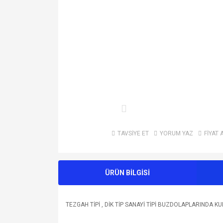
TAVSİYE ET
YORUM YAZ
FİYAT 
ÜRÜN BİLGİSİ
TEZGAH TİPİ , DİK TİP SANAYİ TİPİ BUZDOLAPLARINDA 