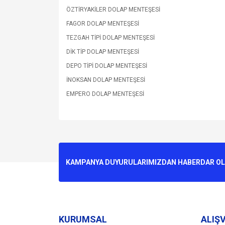
ÖZTİRYAKİLER DOLAP MENTEŞESİ
FAGOR DOLAP MENTEŞESİ
TEZGAH TİPİ DOLAP MENTEŞESİ
DİK TİP DOLAP MENTEŞESİ
DEPO TİPİ DOLAP MENTEŞESİ
İNOKSAN DOLAP MENTEŞESİ
EMPERO DOLAP MENTEŞESİ
Bu ürünün fiyat bilgisi, resim, ürün açıklamalarında v
Görüş ve önerileriniz için teşekkür ederiz.
Ürün resmi kalitesiz, bozuk veya görüntülenemiyo
KAMPANYA DUYURULARIMIZDAN HABERDAR OLMA
Ürün açıklamasında eksik bilgiler bulunuyor.
Ürün bilgilerinde hatalar bulunuyor.
Ürün fiyatı diğer sitelerden daha pahalı.
Bu ürüne benzer farklı alternatifler olmalı.
KURUMSAL
ALIŞV