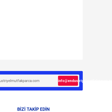
za iletebilirsiniz.
info@endustriyelmutfakparca.
BİZİ TAKİP EDİN